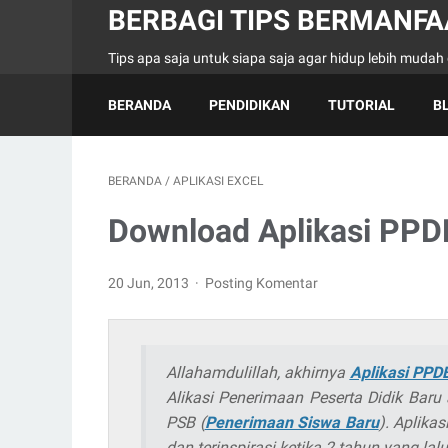
BERBAGI TIPS BERMANFA
Tips apa saja untuk siapa saja agar hidup lebih muda
BERANDA
PENDIDIKAN
TUTORIAL
B
BERANDA
/
APLIKASI EXCEL
Download Aplikasi PPD
20 Jun, 2013
Posting Komentar
Allahamdulillah, akhirnya
Aplikasi PPDB
Alikasi Penerimaan Peserta Didik Baru
PSB (
Penerimaan Siswa Baru
). Aplika
dan terinspirasi ketika 2 tahun yang lalu