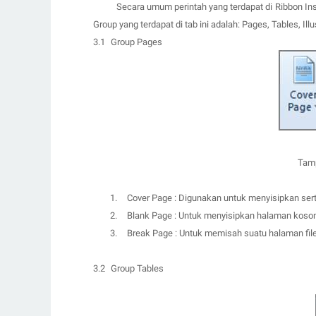
Secara umum perintah yang terdapat di Ribbon Inse
Group yang terdapat di tab ini adalah:
Pages, Tables, Illu
3.1
Group Pages
Tamp
1.
Cover Page
:
D
igunakan untuk menyisipkan ser
2.
Blank Page
: U
ntuk menyisipkan halaman koson
3.
Break Page
:
U
ntuk memisah suatu halaman fi
3.2
Group Tables