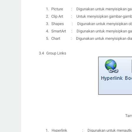
1.
Picture
:
D
igunakan untuk menyisipkan ga
2.
Clip Art
:
U
ntuk menyisipkan gambar-gambar 
3.
Shapes
:
D
igunakan untuk menyisipkan o
4.
SmartArt
:
D
igunakan untuk menyisipkan ga
5.
Chart
:
D
igunakan untuk menyisipkan di
3.4
Gr
o
up Links
Tam
1.
Hyperlink
:
D
igunakan untuk menautkan 