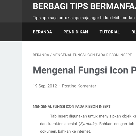
BERBAGI TIPS BERMANFA
Tips apa saja untuk siapa saja agar hidup lebih muda
BERANDA
PENDIDIKAN
TUTORIAL
B
BERANDA
/
MENGENAL FUNGSI ICON PADA RIBBON INSERT
Mengenal Fungsi Icon P
19 Sep, 2012
Posting Komentar
MENGENAL FUNGSI ICON PADA RIBBON
INSERT
Tab Insert
digunakan untuk menyisipkan objek ke
dan karakter spesial (
Symbols
). Bahkan dengan tab I
dokumen, bahkan ke internet.