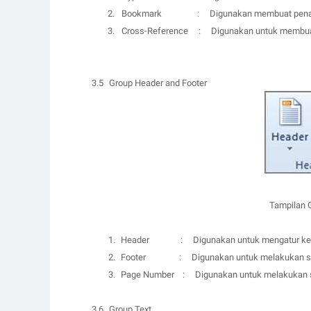
2.
Bookmark
:
D
igunakan membuat pen
3.
Cross-Reference
:
D
igunakan untuk membuat 
3.5
Group Header and Footer
Tampilan 
1.
Header
:
D
igunakan untuk mengatur kep
2.
Footer
:
D
igunakan untuk melakukan se
3.
Page Number
:
D
igunakan untuk melakukan 
3.6
Group Text