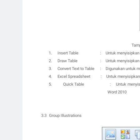
Tamp
1.
Insert Table
:
U
ntuk menyisipkan t
2.
Draw Table
:
U
ntuk menyisipkan
3.
Convert Text to Tabl
e
:
D
igunakan untuk me
4.
Excel Spreadsheet
:
U
ntuk menyisipkan 
5.
Quick Table
:
U
ntuk menyis
Word 2010
3.3
Group Illustrations