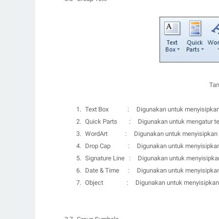
Tam
1.
Text Box
:
D
igunakan untuk menyisipkan 
2.
Quick Parts
:
D
igunakan untuk mengatur te
3.
WordArt
:
D
igunakan untuk menyisipkan t
4.
Drop Cap
:
D
igunakan untuk menyisipkan
5.
Signature Line
:
D
igunakan untuk menyisipkan
6.
Date & Time
:
D
igunakan untuk menyisipkan
7.
Object
:
D
igunakan untuk menyisipkan